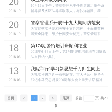
20
爱国志”。出席这次活动由我校团委举办，参与这
10月19日下午，警察管理系主任周康东组织全系
次活动领导有学生工作处陈冬主任，院团委书记
2018-10
辅导员及各区队导师联系人，与沙洋监狱、琴断
罗俊，四个系的团总支书记。
口监狱、武汉女子监狱等3名岗业精英，为我系各
20
区队学生开展“人生规划之坚定”的指导课程。
警察管理系开展“十九大期间防范安全
隐患大排查”活动
为贯彻落实学院相关安全文件精神，全面排查校
2018-10
园安全隐患，维护校园安全稳定，警察管理系于1
0月22日开展了“十九大期间防范安全隐患大排
18
查”活动。
第174期警衔培训班顺利结业
2018年6月8日上午，第174期警衔培训班在训练总
2018-06
队举行结业典礼。
13
我院举行"学习新思想千万师生同上一
堂课"活动
为扎实推进习近平总书记在北京大学师生座谈会
2018-06
和纪念马克思诞辰200周年大会上重要讲话精神的
学习宣传贯彻，推动形成全国师生集中学习贯彻
习近平新时代中国特色社会主义思想的生动局
面。
首页
<
1
2
>
尾页
前往
页
共20
条