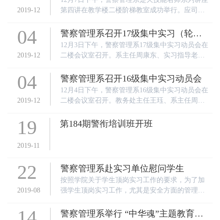
四讲开讲啦
2019-12
第四讲在教学楼二楼阶梯教室成功举行。应司法
警务教研室之邀，我院“楚天技能名师”、实践教
04
学专家、汉口监狱蒋春政委为2016级司法警务专
警察管理系召开17级集中实习（轮
业学生作了题为《当前湖北女性服刑人员的特点
岗）动员会
12月3日下午，警察管理系17级集中实习动员会在
及改造对策》的专题讲座。
2019-12
二楼会议室召开。系主任周康东、实习指导老师
及全体集中实习学生参加会议。会议由系大队长
04
郑绪诚主持。
警察管理系召开16级集中实习动员会
12月4日下午，警察管理系16级集中实习动员会在
2019-12
二楼会议室召开。教务处主任王珏、系主任周康
东、实习指导老师及全体集中实习学生参加会
19
议。会议由系大队长郑绪诚主持。
第184期警衔培训班开班
2019-11
22
警察管理系赴实习单位慰问学生
按照学院关于学生顶岗实习工作的要求，为了加
2019-08
强学生顶岗实习工作，尤其是安全方面的管理，2
019年8月21日上午，警察管理系主任周康东、学
14
生大队大队长郑旭诚以及政治辅导员曹凯、莫
警察管理系举行 “中华魂”主题教育活