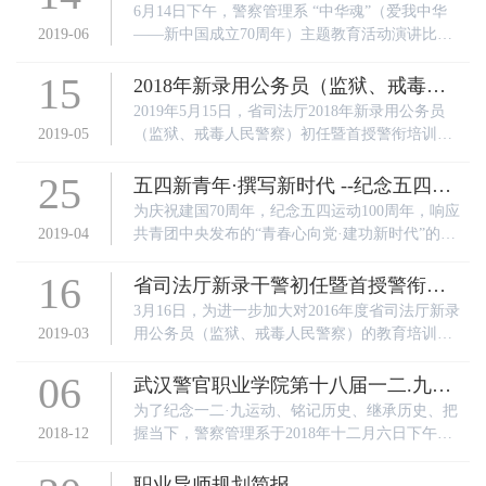
蕾、王俊杰前往琴断口监狱、湖北省女子强制戒
动演讲比赛
6月14日下午，警察管理系 “中华魂”（爱我中华
毒所及狮子山劳教所，慰问我系2017级实习学
2019-06
——新中国成立70周年）主题教育活动演讲比赛
生。
在教学楼二楼阶梯教室举行，16组选手经过激烈
15
角逐，最终评出1个一等奖、2个二等奖、3个三等
2018年新录用公务员（监狱、戒毒人
奖、10个优秀奖。院关工委副主任严国红、警察
民警察） 初任暨首授警衔培训班圆满
2019年5月15日，省司法厅2018年新录用公务员
管理系大队长郑绪诚，院关工委付丽花老师等出
2019-05
（监狱、戒毒人民警察）初任暨首授警衔培训班
结业
席活动。
结业典礼举行，463名新入职监狱戒毒民警结束为
25
期45天的培训，即将奔赴一线岗位。受厅党委书
五四新青年·撰写新时代 --纪念五四运
记、厅长谭先振委托，厅党委委员、政治（警
动100周年“中国梦·青年责”征文活动
为庆祝建国70周年，纪念五四运动100周年，响应
务）部主任曾群出席结业典礼并讲话。
2019-04
共青团中央发布的“青春心向党·建功新时代”的主
题教育宣传实践活动，激励引导学生大力弘扬爱
16
国主义精神，按照院团委要求，警察管理系团总
省司法厅新录干警初任暨首授警衔培
支开展以“中国梦·青年责”为主题的征文活动。自4
训班开展
3月16日，为进一步加大对2016年度省司法厅新录
月25日活动启动以来，系部广泛宣传动员，积极
2019-03
用公务员（监狱、戒毒人民警察）的教育培训力
推荐征文200余篇。
度，增强民警面对突发事件时的应急处置能力，
06
不断提高警察队伍的综合素质。省司法警官训练
武汉警官职业学院第十八届一二.九诗
总队特邀省戒毒管理局调遣支队一级警长何昌利
歌朗诵大赛
为了纪念一二·九运动、铭记历史、继承历史、把
同志作题为《突发事件应急处置》的专题讲座。
2018-12
握当下，警察管理系于2018年十二月六日下午两
点在一教一楼阶梯教室举行了第十八届一二·九诗
歌朗诵大赛。本次活动主题为“改革正当时、同抒
职业导师规划简报