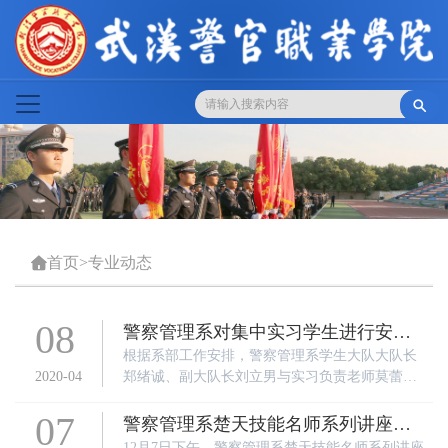

首页
>
专业动态

08
警察管理系对集中实习学生进行安全
教育
根据系部工作安排，警察管理系学生大队大队长
2020-04
郑绪诚、副大队长刘立男与实习负责老师莫蕾、
曹凯分别于2020年4月7日、8日，赴省琴断口监
07
狱、省女子强戒所对集中实习学警进行撤岗前安
警察管理系楚天技能名师系列讲座第
全教育。
12月7日下午，警察管理系楚天技能名师系列讲座